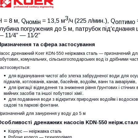
3
Н = 8 м, Q
= 13,5 м
/ч (225 л/мин.), Q
номін
оптимо
глубина погружения до 5 м, патрубок під'єднання
— 11⁄4” — 11⁄2”
Призначення та сфера застосування
асос дренажний Koer KDN-550 неіржавка сталь — призначений дл
обутових, комунальних, сільськогосподарських вод із дрібними ча
астосовується:
для відкачування чистої або злегка забрудненої води для осуш
підвалів, котлованів, канав, басейнів, водойм, ванн та акваріумів,
для іригації відведення та зниження рівня ґрунтових і стічних
мийних засобів та іншої побутової хімії.
для подавання води з відкритих природних водойм і водосхови
садові та паркові фонтани.
ризначений для занурення у воду до 5 м
Особливості дренажних насосів KDN-550 неірж.стал
Корпус — неіржавка сталь
Робоче колесо — технополімер