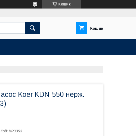
Кошик
Кошик
асос Koer KDN-550 нерж.
3)
Код:
KP3353