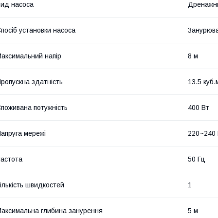
ид насоса
Дренажн
посіб установки насоса
Занурюв
аксимальний напір
8 м
ропускна здатність
13.5 куб.
поживана потужність
400 Вт
апруга мережі
220~240
астота
50 Гц
ількість швидкостей
1
аксимальна глибина занурення
5 м