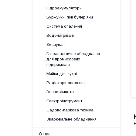
Гідроакумулятори
Буржуйки, пічі булер'яни
Система опалення
Водонагрівачі
Змішувачі
Газоаналітичне обладнання
для промислових
підприємств
Мийки для кухні
Радіатори опалення
Ванна кімната
Електроінструмент
Садово-паркова техніка
Зварювальне обладнання
О нас