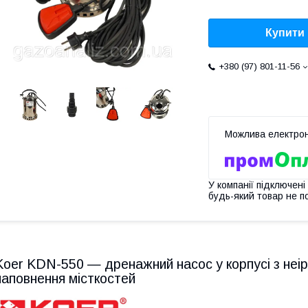
Купити
+380 (97) 801-11-56
У компанії підключені
будь-який товар не п
Koer KDN-550 — дренажний насос у корпусі з неір
наповнення місткостей