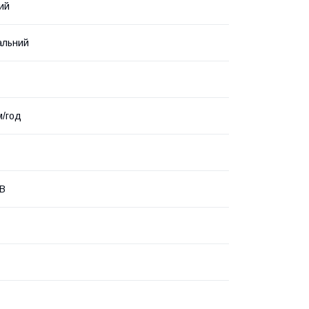
ий
альний
м/год
 В