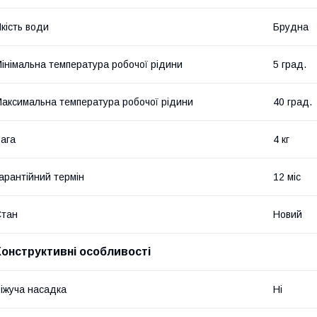
кість води
Брудна
інімальна температура робочої рідини
5 град.
аксимальна температура робочої рідини
40 град.
ага
4 кг
арантійний термін
12 міс
Стан
Новий
Конструктивні особливості
іжуча насадка
Ні