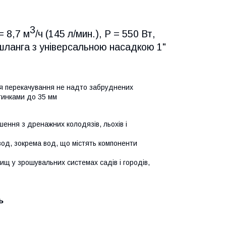
3
= 8,7 м
/ч (145 л/мин.), Р = 550 Вт,
 шланга з універсальною насадкою 1"
я перекачування не надто забруднених
стинками до 35 мм
ення з дренажних колодязів, льохів і
 вод, зокрема вод, що містять компоненти
щ у зрошувальних системах садів і городів,
ь