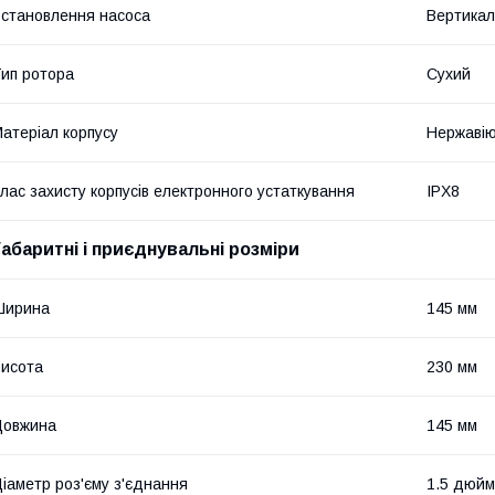
становлення насоса
Вертикал
ип ротора
Сухий
атеріал корпусу
Нержавію
лас захисту корпусів електронного устаткування
IPX8
Габаритні і приєднувальні розміри
Ширина
145 мм
исота
230 мм
Довжина
145 мм
іаметр роз'єму з'єднання
1.5 дюйм