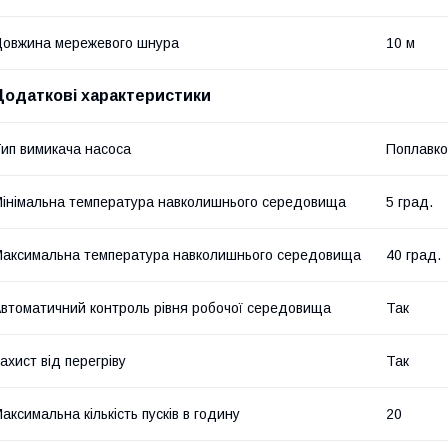
овжина мережевого шнура
10 м
Додаткові характеристики
ип вимикача насоса
Поплавко
інімальна температура навколишнього середовища
5 град.
аксимальна температура навколишнього середовища
40 град.
втоматичний контроль рівня робочої середовища
Так
ахист від перегріву
Так
аксимальна кількість пусків в годину
20