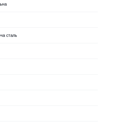
ьна
ча сталь