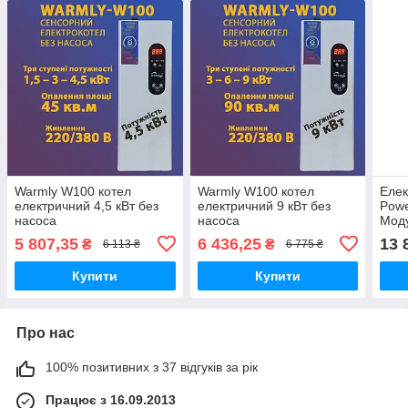
Warmly W100 котел
Warmly W100 котел
Елек
електричний 4,5 кВт без
електричний 9 кВт без
Pow
насоса
насоса
Моду
5 807,35
6 436,25
13 
₴
₴
6 113 ₴
6 775 ₴
Купити
Купити
Про нас
100% позитивних з 37 відгуків за рік
Працює з 16.09.2013