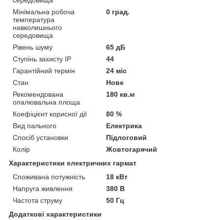
Мінімальна робоча
0 град.
температура
навколишнього
середовища
Рівень шуму
65 дБ
Ступінь захисту IP
44
Гарантійний термін
24 міс
Стан
Нове
Рекомендована
180 кв.м
опалювальна площа
Коефіцієнт корисної дії
80 %
Вид пального
Електрика
Спосіб установки
Підлоговий
Колір
Жовтогарячий
Характеристики електричних гармат
Споживана потужність
18 кВт
Напруга живлення
380 В
Частота струму
50 Гц
Додаткові характеристики