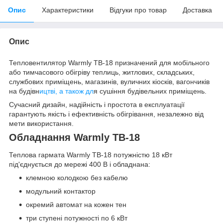
Опис
Характеристики
Відгуки про товар
Доставка
Опис
Тепловентилятор Warmly ТВ-18 призначений для мобільного
або тимчасового обігріву теплиць, житлових, складських,
службових приміщень, магазинів, вуличних кіосків, вагончиків
на будівн
ицтві, а також дл
я сушіння будівельних приміщень.
Сучасний дизайн, надійність і простота в експлуатації
гарантують якість і ефективність обігрівання, незалежно від
мети використання.
Обладнання Warmly ТВ-18
Теплова гармата Warmly ТВ-18 потужністю 18 кВт
під'єднується до мережі 400 В і обладнана:
клемною колодкою без кабелю
модульний контактор
окремий автомат на кожен тен
три ступені потужності по 6 кВт