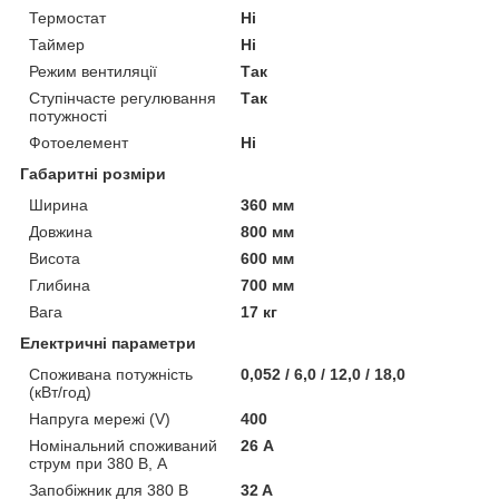
Термостат
Ні
Таймер
Ні
Режим вентиляції
Так
Ступінчасте регулювання
Так
потужності
Фотоелемент
Ні
Габаритні розміри
Ширина
360 мм
Довжина
800 мм
Висота
600 мм
Глибина
700 мм
Вага
17 кг
Електричні параметри
Споживана потужність
0,052 / 6,0 / 12,0 / 18,0
(кВт/год)
Напруга мережі (V)
400
Номінальний споживаний
26 А
струм при 380 В, А
Запобіжник для 380 В
32 A