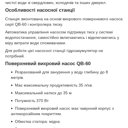
чистої води зі свердловин, колодязів та інших джерел.
Особливості насосної станції
Станція змонтована на основі вихрового поверхневого насоса
серії QB-60 і контролера тиску.
Автоматика управління насосом підтримує тиск у системі
водопостачання, самостійно включаючись і відключаючись у
міру витрати води споживачами.
Для роботи цієї насосної станції гідроакумулятор не
потрібний.
Поверхневий вихровий насос QB-60
Розрахований для занурення у воду глибину до 8
метрів.
Має максимальну продуктивність 35 л/хв.
Максимальний натиск до 35 м
Потужність 370 Вт
Поверхневий вихровий насос має чавунний корпус з
антикорозійним покриттям.
Обмотка статора: мідна