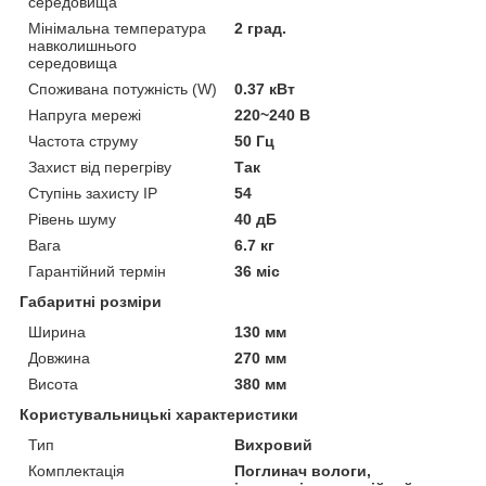
середовища
Мінімальна температура
2 град.
навколишнього
середовища
Споживана потужність (W)
0.37 кВт
Напруга мережі
220~240 В
Частота струму
50 Гц
Захист від перегріву
Так
Ступінь захисту IP
54
Рівень шуму
40 дБ
Вага
6.7 кг
Гарантійний термін
36 міс
Габаритні розміри
Ширина
130 мм
Довжина
270 мм
Висота
380 мм
Користувальницькі характеристики
Тип
Вихровий
Комплектація
Поглинач вологи,