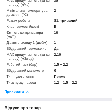
MAX продуктивність (за хв.
35
напору) (л/хв)
Мінімальна температура
2
довкілля (°C)
Режим роботи
S1, тривалий
Клас термостійкості
B
Ємність конденсатора
16
(мкФ)
Діаметр виходу 1 (дюйм)
1
Вбудований термозахист
Да
MAX продуктивність (за хв.
2,10
напору) (м3/год)
Робочий тиск (бар)
1,5 ÷ 2,2
Вбудований манометр
Є
Тип підключення
Пряме
Тиск пуску насоса
1,2 – 1,5 – 2,2
Приховати
Відгуки про товар