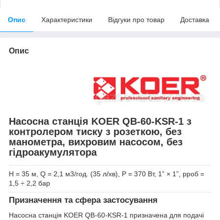
Опис
Характеристики
Відгуки про товар
Доставка
Опис
Насосна станція KOER QB-60-KSR-1 з
контролером тиску з розеткою, без
манометра, вихровим насосом, без
гідроакумулятора
Н = 35 м, Q = 2,1 м
3
/год. (35 л/хв), Р = 370 Вт, 1” × 1”, p
роб
=
1,5 ÷ 2,2 бар
Призначення та сфера застосування
Насосна станція
KOER QB-60-KSR-1 призначена для подачі