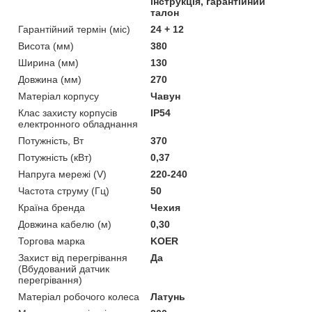
інструкція, гарантійний
талон
Гарантійний термін (міс)
24 + 12
Висота (мм)
380
Ширина (мм)
130
Довжина (мм)
270
Матеріал корпусу
Чавун
Клас захисту корпусів
IP54
електронного обладнання
Потужність, Вт
370
Потужність (кВт)
0,37
Напруга мережі (V)
220-240
Частота струму (Гц)
50
Країна бренда
Чехия
Довжина кабелю (м)
0,30
Торгова марка
KOER
Захист від перегрівання
Да
(Вбудований датчик
перегрівання)
Матеріал робочого колеса
Латунь