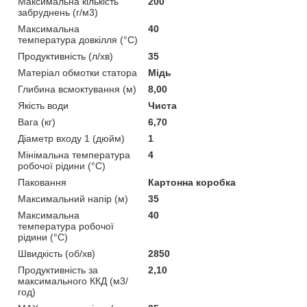
Максимальна кількість
200
забруднень (г/м3)
Максимальна
40
температура довкілля (°C)
Продуктивність (л/хв)
35
Матеріал обмотки статора
Мідь
Глибина всмоктування (м)
8,00
Якість води
Чиста
Вага (кг)
6,70
Діаметр входу 1 (дюйм)
1
Мінімальна температура
4
робочої рідини (°C)
Паковання
Картонна коробка
Максимальний напір (м)
35
Максимальна
40
температура робочої
рідини (°C)
Швидкість (об/хв)
2850
Продуктивність за
2,10
максимального ККД (м3/
год)