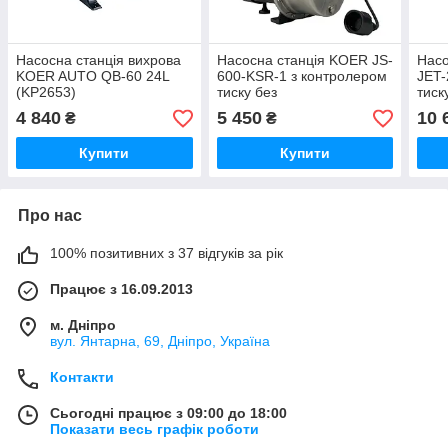
Насосна станція вихрова
Насосна станція KOER JS-
Насо
KOER AUTO QB-60 24L
600-KSR-1 з контролером
JET-
(KP2653)
тиску без
тиск
гідроакумулятора
гідр
4 840
5 450
10 
₴
₴
Купити
Купити
Про нас
100% позитивних з 37 відгуків за рік
Працює з 16.09.2013
м. Дніпро
вул. Янтарна, 69, Дніпро, Україна
Контакти
Сьогодні працює з 09:00 до 18:00
Показати весь графік роботи