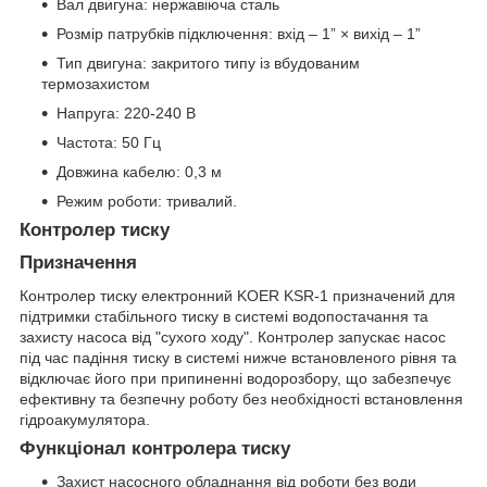
Вал двигуна: нержавіюча сталь
Розмір патрубків підключення: вхід – 1” × вихід – 1”
Тип двигуна: закритого типу із вбудованим
термозахистом
Напруга: 220-240 В
Частота: 50 Гц
Довжина кабелю: 0,3 м
Режим роботи: тривалий.
Контролер тиску
Призначення
Контролер тиску електронний KOER KSR-1 призначений для
підтримки стабільного тиску в системі водопостачання та
захисту насоса від "сухого ходу". Контролер запускає насос
під час падіння тиску в системі нижче встановленого рівня та
відключає його при припиненні водорозбору, що забезпечує
ефективну та безпечну роботу без необхідності встановлення
гідроакумулятора.
Функціонал контролера тиску
Захист насосного обладнання від роботи без води