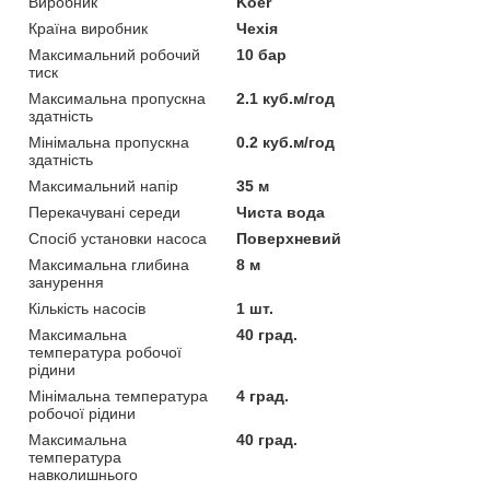
Виробник
Koer
Країна виробник
Чехія
Максимальний робочий
10 бар
тиск
Максимальна пропускна
2.1 куб.м/год
здатність
Мінімальна пропускна
0.2 куб.м/год
здатність
Максимальний напір
35 м
Перекачувані середи
Чиста вода
Спосіб установки насоса
Поверхневий
Максимальна глибина
8 м
занурення
Кількість насосів
1 шт.
Максимальна
40 град.
температура робочої
рідини
Мінімальна температура
4 град.
робочої рідини
Максимальна
40 град.
температура
навколишнього