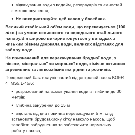
відкачування води з водойм, резервуарів та ємностей
з метою осушення;
Не використовуйте цей насос у басейнах.
Великий стабільний об'єм води, що перекачується (100
л/хв.) за умови невисокого та середнього стабільного
напору.Він широко використовується у випадках з
низьким рівнем дзеркала води, великих відстанях для
забору води.
Не призначений для перекачування брудної води, з
піском, мінеральної чи морської води, хімічно активних,
агресивних та легкозаймистих рідин та розчинів.
Поверхневий багатоступінчастий відцентровий насос KOER
4TMS5.1-45/6:
розрахований на всмоктування води із глибини до 30
метрів;
глибина занурення до 15 м
відстань від дна повинна перевищувати 5 м, слід
встановити брудозахисну сітку навколо насоса, щоб
запобігти забрудненню та забезпечити нормальну
роботу насоса;