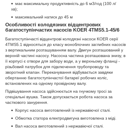
має максимальну продуктивність до 6 м
3
/год (100 л/
хв);
максимальний натиск до 45 м
Особливості колодязних відцентрових
багатоступінчастих насосів KOER 4TMS5.1-45/6
Багатоступінчасті відцентрові колодязні насоси KOER серії
4TMS5.1 відносяться до класу моноблочних заглибних насосів
з вертикальним розташуванням валу. Двигун розташований у
верхній частині насосу. Насосна частина розташована знизу, в
її корпусі є отвори для забору води, а у верхньому фланці -
різьбовий патрубок для підключення трубопроводу та
зворотний клапан. Перекачування відбувається завдяки
обертанню багатоступінчастої батареї робочих коліс,
встановлених на одному провідному валу.
Підвішування насоса здійснюється на гнучкому тросі за
спеціальні вушка. Також допускається робота насоса за
часткового занурення.
Корпус насоса виготовлений із нержавіючої сталі.
Обмотка статора електродвигуна виготовлена ​​з міді.
Вал насоса виготовлений з нержавіючої сталі.