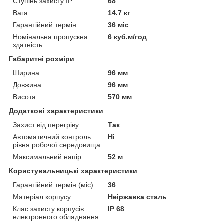
Ступінь захисту IP
68
Вага
14.7 кг
Гарантійний термін
36 міс
Номінальна пропускна
6 куб.м/год
здатність
Габаритні розміри
Ширина
96 мм
Довжина
96 мм
Висота
570 мм
Додаткові характеристики
Захист від перегріву
Так
Автоматичний контроль
Ні
рівня робочої середовища
Максимальний напір
52 м
Користувальницькі характеристики
Гарантійний термін (міс)
36
Матеріал корпусу
Неіржавка сталь
Клас захисту корпусів
IP 68
електронного обладнання