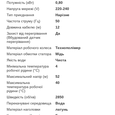
Потужність (кВт)
0,80
Напруга мережі (V)
220-240
Тип приєднання
Нарізне
Частота струму (Гц)
50
Довжина кабелю (м)
12
Захист від перегрівання
Да
(Вбудований датчик
перегрівання)
Матеріал робочого колеса
Технополімер
Матеріал обмотки статора
Мідь
Якість води
Чиста
Мінімальна температура
4
робочої рідини (°C)
Максимальний напір (м)
52
Максимальна
40
температура робочої
рідини (°C)
Швидкість (об/хв)
2850
Перекачувані середовища
Вода
Матеріал наголовки
латунь