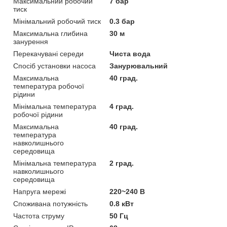
Максимальний робочий
7 бар
тиск
Мінімальний робочий тиск
0.3 бар
Максимальна глибина
30 м
занурення
Перекачувані середи
Чиста вода
Спосіб установки насоса
Занурювальний
Максимальна
40 град.
температура робочої
рідини
Мінімальна температура
4 град.
робочої рідини
Максимальна
40 град.
температура
навколишнього
середовища
Мінімальна температура
2 град.
навколишнього
середовища
Напруга мережі
220~240 В
Споживана потужність
0.8 кВт
Частота струму
50 Гц