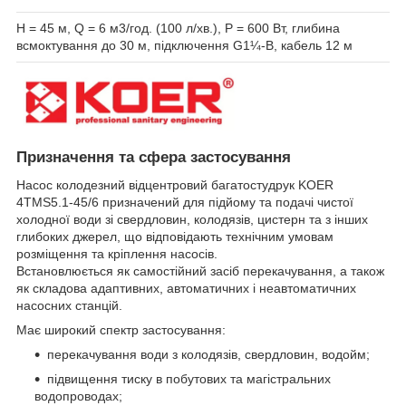
Н = 45 м, Q = 6 м
3
/год. (100 л/хв.), Р = 600 Вт, глибина
всмоктування до 30 м, підключення G1¼-B, кабель 12 м
Призначення та сфера застосування
Насос колодезний відцентровий багатостудрук KOER
4TMS5.1-45/6 призначений для підйому та подачі чистої
холодної води зі свердловин, колодязів, цистерн та з інших
глибоких джерел, що відповідають технічним умовам
розміщення та кріплення насосів.
Встановлюється як самостійний засіб перекачування, а також
як складова адаптивних, автоматичних і неавтоматичних
насосних станцій.
Має широкий спектр застосування:
перекачування води з колодязів, свердловин, водойм;
підвищення тиску в побутових та магістральних
водопроводах;