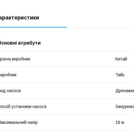
арактеристики
Основні атрибути
раїна виробник
Китай
иробник
Taifu
ид насоса
Дренажн
посіб установки насоса
Занурюв
аксимальний напір
16 м