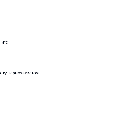
о 4℃
отку термозахистом