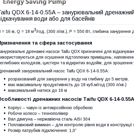
Taifu QDX 6-14-0.55A – занурювальний дренажний
відкачування води або для басейнів
3
 = 16 м, Q = 18 м
/год. (300 л/хв.), Р = 550 Вт, глибина занурення д
Призначення та сфера застосування
анурювальні дренажні насоси Taifu QDX призначені для відкачуван
икористовуються для осушення підтоплених приміщень; наповнення
еглибоких колодязів, цистерн та відкритих водойм; для зрошення у
ренажний занурювальний насос Taifu QDX 6-14-0.55A:
розрахований для занурення у воду на глибину до 5 метрів.
має максимальну продуктивність до 18 куб.м/год (300 л/хв.)
максимальний натиск до 16 м
Особливості дренажних насосів Taifu QDX 6-14-0.55
Корпус – чавун із антикрозійною обробкою
Робоче колесо – технополімер
Вал двигуна – нержавіюча сталь AISI 304
Поплавковий вимикач – для контролю рівня води в конструкції
Розмір патрубків підключення: 1,0”