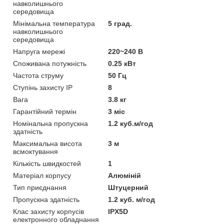
навколишнього
середовища
Мінімальна температура
5 град.
навколишнього
середовища
Напруга мережі
220~240 В
Споживана потужність
0.25 кВт
Частота струму
50 Гц
Ступінь захисту IP
8
Вага
3.8 кг
Гарантійний термін
3 міс
Номінальна пропускна
1.2 куб.м/год
здатність
Максимальна висота
3 м
всмоктування
Кількість швидкостей
1
Матеріал корпусу
Алюміній
Тип приєднання
Штуцерний
Пропускна здатність
1.2 куб. м/год
Клас захисту корпусів
IPX5D
електронного обладнання