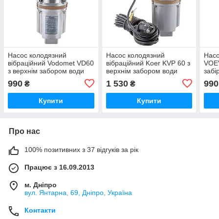
Насос колодязний
Насос колодязний
Насо
вібраційний Vodomet VD60
вібраційний Koer KVP 60 з
VOE
з верхнім забором води
верхнім забором води
забі
990
1 530
990
₴
₴
Купити
Купити
Про нас
100% позитивних з 37 відгуків за рік
Працює з 16.09.2013
м. Дніпро
вул. Янтарна, 69, Дніпро, Україна
Контакти