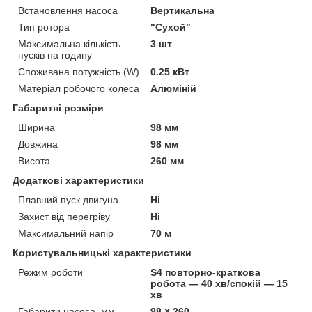
Встановлення насоса
Вертикальна
Тип ротора
"Сухой"
Максимальна кількість
3 шт
пусків на годину
Споживана потужність (W)
0.25 кВт
Матеріал робочого колеса
Алюміній
Габаритні розміри
Ширина
98 мм
Довжина
98 мм
Висота
260 мм
Додаткові характеристики
Плавний пуск двигуна
Ні
Захист від перегріву
Ні
Максимальний напір
70 м
Користувальницькі характеристики
Режим роботи
S4 повторно-краткова
робота — 40 хв/спокій — 15
хв
Габарити насоса, мм
98 × 260