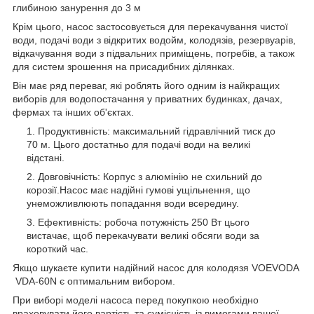
глибиною занурення до 3 м
Крім цього, насос застосовується для перекачування чистої
води, подачі води з відкритих водойм, колодязів, резервуарів,
відкачування води з підвальних приміщень, погребів, а також
для систем зрошення на присадибних ділянках.
Він має ряд переваг, які роблять його одним із найкращих
виборів для водопостачання у приватних будинках, дачах,
фермах та інших об'єктах.
Продуктивність: максимальний гідравлічний тиск до
70 м. Цього достатньо для подачі води на великі
відстані.
Довговічність: Корпус з алюмінію не схильний до
корозії.Насос має надійні гумові ущільнення, що
унеможливлюють попадання води всередину.
Ефективність: робоча потужність 250 Вт цього
вистачає, щоб перекачувати великі обсяги води за
короткий час.
Якщо шукаєте купити надійний насос для колодязя VOEVODA
VDA-60N є оптимальним вибором.
При виборі моделі насоса перед покупкою необхідно
враховувати його вартість та сумісність із вимогами вашої