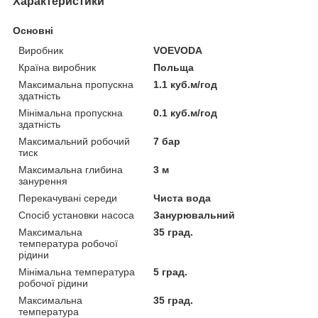
Характеристики
Основні
Виробник
VOEVODA
Країна виробник
Польща
Максимальна пропускна
1.1 куб.м/год
здатність
Мінімальна пропускна
0.1 куб.м/год
здатність
Максимальний робочий
7 бар
тиск
Максимальна глибина
3 м
занурення
Перекачувані середи
Чиста вода
Спосіб установки насоса
Занурювальний
Максимальна
35 град.
температура робочої
рідини
Мінімальна температура
5 град.
робочої рідини
Максимальна
35 град.
температура