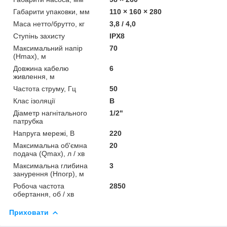
Габарити упаковки, мм
110 × 160 × 280
Маса нетто/брутто, кг
3,8 / 4,0
Ступінь захисту
IPX8
Максимальний напір
70
(Нmax), м
Довжина кабелю
6
живлення, м
Частота струму, Гц
50
Клас ізоляції
В
Діаметр нагнітального
1/2"
патрубка
Напруга мережі, В
220
Максимальна об'ємна
20
подача (Qmax), л / хв
Максимальна глибина
3
занурення (Нпогр), м
Робоча частота
2850
обертання, об / хв
Приховати