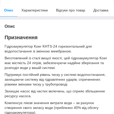
Опис
Характеристики
Відгуки про товар
Доставка
Опис
Призначення
Гідроакумулятор Koer KHTS-24 горизонтальний для
водопостачання зі змінною мембраною.
Виготовлений із сталі вищої якості, цей гідроакумулятор Koer
має місткість 24 літрів, забезпечуючи надійне зберігання та
розподіл води у вашій системі.
Підтримує постійний рівень тиску у системі водопостачання,
захищаючи систему від гідравлічних ударів, спричинених
різкими змінами тиску у трубопроводі.
Захищає насос від частих включень, що сприяє збільшенню
ресурсу насоса.
Компенсує пікові значення витрати води – за рахунок
створення свого запасу води (приблизно 40% від обсягу
гідроакумулятора).