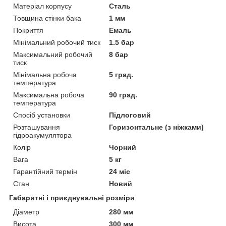
Матеріал корпусу
Сталь
Товщина стінки бака
1 мм
Покриття
Емаль
Мінімальний робочий тиск
1.5 бар
Максимальний робочий
8 бар
тиск
Мінімальна робоча
5 град.
температура
Максимальна робоча
90 град.
температура
Спосіб установки
Підлоговий
Розташування
Горизонтальне (з ніжками)
гідроакумулятора
Колір
Чорний
Вага
5 кг
Гарантійний термін
24 міс
Стан
Новий
Габаритні і приєднувальні розміри
Діаметр
280 мм
Висота
300 мм