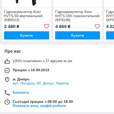
Гідроакумулятор Koer
Гідроакумулятор Koer
Гідр
KVTS-50 вертикальний
KHTS-100 горизонтальний
KHTS
(KB0013)
(KP3148)
(KP3
2 480
4 660
4 2
₴
₴
Купити
Купити
Про нас
100% позитивних з 37 відгуків за рік
Працює з 16.09.2013
м. Дніпро
вул. Янтарна, 69, Дніпро, Україна
Контакти
Сьогодні працює з 09:00 до 18:00
Показати весь графік роботи