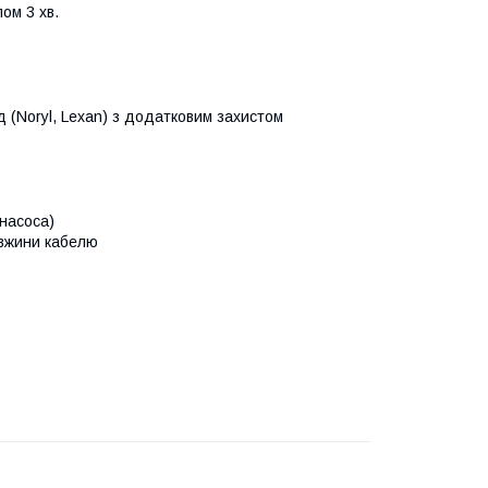
ом 3 хв.
д (Noryl, Lexan) з додатковим захистом
 насоса)
овжини кабелю