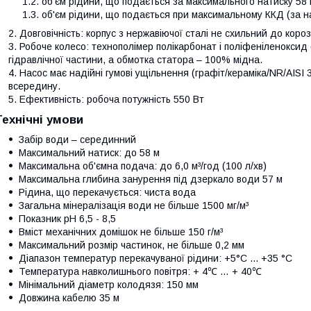
об'єм рідини, що подається за максимального натиску 58 м
об'єм рідини, що подається при максимальному ККД (за на
Довговічність: корпус з нержавіючої сталі не схильний до корозі
Робоче колесо: технополімер полікарбонат і поліфеніленоксид 
гідравлічної частини, а обмотка статора – 100% мідна.
Насос має надійні гумові ущільнення (графіт/кераміка/NR/AIS
всередину.
Ефективність: робоча потужність 550 Вт
Технічні умови
Забір води – серединний
Максимальний натиск: до 58 м
Максимальна об'ємна подача: до 6,0 м³/год (100 л/хв)
Максимальна глибина занурення під дзеркало води 57 м
Рідина, що перекачується: чиста вода
Загальна мінералізація води не більше 1500 мг/м³
Показник рН 6,5 - 8,5
Вміст механічних домішок не більше 150 г/м³
Максимальний розмір частинок, не більше 0,2 мм
Діапазон температур перекачуваної рідини: +5°С ... +35 °С
Температура навколишнього повітря: + 4℃ … + 40℃
Мінімальний діаметр колодязя: 150 мм
Довжина кабелю 35 м