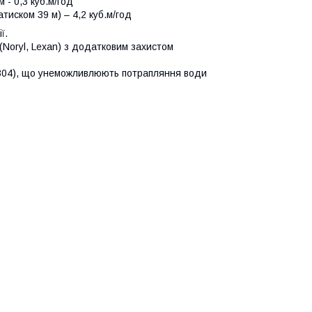
 - 0,3 куб.м/год
тиском 39 м) – 4,2 куб.м/год
ї.
(Noryl, Lexan) з додатковим захистом
I 304), що унеможливлюють потрапляння води