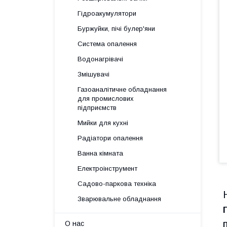
Гідроакумулятори
Буржуйки, пічі булер'яни
Система опалення
Водонагрівачі
Змішувачі
Газоаналітичне обладнання
для промислових
підприємств
Мийки для кухні
Радіатори опалення
Ванна кімната
Електроінструмент
Садово-паркова техніка
Зварювальне обладнання
О нас
П