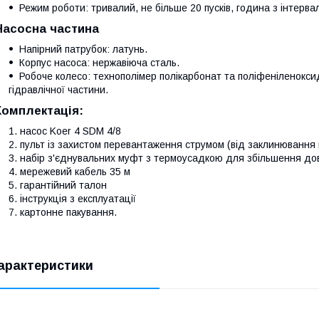
Режим роботи: тривалий, не більше 20 пусків, година з інтервал
Насосна частина
Напірний патрубок: латунь.
Корпус насоса: нержавіюча сталь.
Робоче колесо: технополімер полікарбонат та поліфеніленокси
гідравлічної частини.
Комплектація:
насос Koer 4 SDM 4/8
пульт із захистом перевантаження струмом (від заклинювання
набір з'єднувальних муфт з термоусадкою для збільшення д
мережевий кабель 35 м
гарантійний талон
інструкція з експлуатації
картонне пакування.
арактеристики