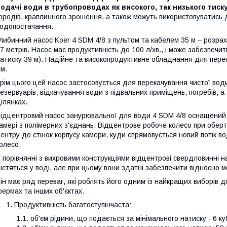
одачі води в трубопроводах як високого, так низького тиску
ородів, краплинного зрошення, а також можуть використовуватись
одопостачання.
либинний насос Koer 4 SDM 4/8 з пультом та кабелем 35 м – розра
7 метрів. Насос має продуктивність до 100 л/хв., і може забезпечи
атиску 39 м). Надійне та високопродуктивне обладнання для пере
м.
рім цього цей насос застосовується для перекачування чистої води
езервуарів, відкачування води з підвальних приміщень, погребів,
ілянках.
ідцентровий насос занурювальної для води 4 SDM 4/8 оснащений
амері з полімерних з'єднань. Відцентрове робоче колесо при обер
ентру до стінок корпусу камери, куди спрямовується новий потік 
олесо.
 порівнянні з вихровими конструкціями відцентрові свердловинні н
істяться у воді, але при цьому вони здатні забезпечити відносно 
ін має ряд переваг, які роблять його одним із найкращих виборів 
ермах та інших об'єктах.
Продуктивність багатоступінчаста:
об'єм рідини, що подається за мінімального натиску - 6 ку