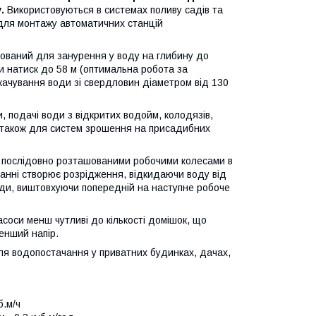
.
Використовуються в системах поливу садів та
 для монтажу автоматичних станцій
хований для занурення у воду на глибину до
ти натиск до 58 м (оптимальна робота за
качування води зі свердловин діаметром від 130
, подачі води з відкритих водойм, колодязів,
 а також для систем зрошення на присадибних
 послідовно розташованими робочими колесами в
танні створює розрідження, відкидаючи воду від
води, виштовхуючи попередній на наступне робоче
асоси менш чутливі до кількості домішок, що
менший напір.
для водопостачання у приватних будинках, дачах,
б.м/ч