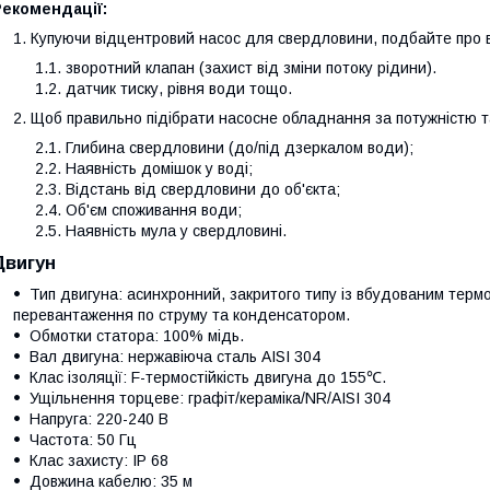
Рекомендації:
Купуючи відцентровий насос для свердловини, подбайте про
зворотний клапан (захист від зміни потоку рідини).
датчик тиску, рівня води тощо.
Щоб правильно підібрати насосне обладнання за потужністю т
Глибина свердловини (до/під дзеркалом води);
Наявність домішок у воді;
Відстань від свердловини до об'єкта;
Об'єм споживання води;
Наявність мула у свердловині.
Двигун
Тип двигуна: асинхронний, закритого типу із вбудованим терм
перевантаження по струму та конденсатором.
Обмотки статора: 100% мідь.
Вал двигуна: нержавіюча сталь AISI 304
Клас ізоляції: F-термостійкість двигуна до 155℃.
Ущільнення торцеве: графіт/кераміка/NR/AISI 304
Напруга: 220-240 В
Частота: 50 Гц
Клас захисту: IP 68
Довжина кабелю: 35 м