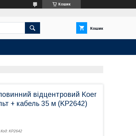
Кошик
Кошик
ловинний відцентровий Koer
льт + кабель 35 м (KP2642)
Код:
KP2642