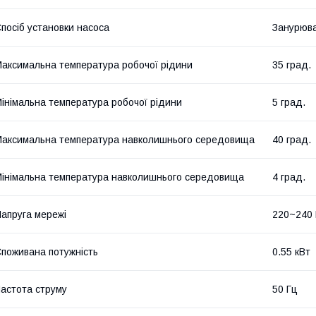
посіб установки насоса
Занурюв
аксимальна температура робочої рідини
35 град.
інімальна температура робочої рідини
5 град.
аксимальна температура навколишнього середовища
40 град.
інімальна температура навколишнього середовища
4 град.
апруга мережі
220~240
поживана потужність
0.55 кВт
астота струму
50 Гц