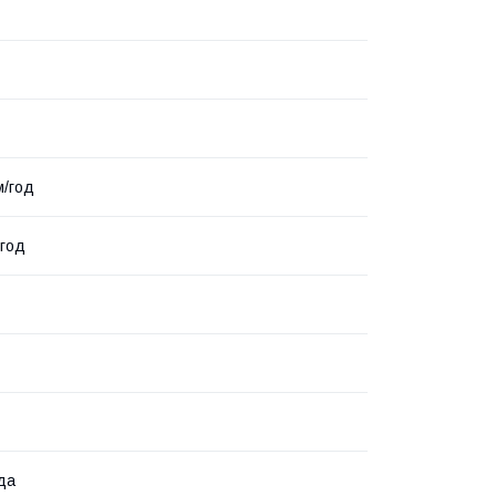
м/год
/год
да