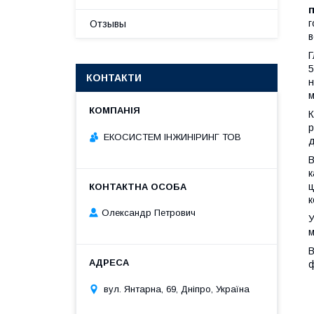
п
г
Отзывы
в
Г
5
КОНТАКТИ
н
м
К
р
ЕКОСИСТЕМ ІНЖИНІРИНГ ТОВ
д
В
к
ц
к
Олександр Петрович
У
м
В
ф
вул. Янтарна, 69, Дніпро, Україна