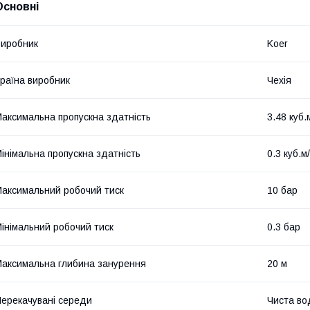
Основні
иробник
Koer
раїна виробник
Чехія
аксимальна пропускна здатність
3.48 куб.
інімальна пропускна здатність
0.3 куб.м
аксимальний робочий тиск
10 бар
інімальний робочий тиск
0.3 бар
аксимальна глибина занурення
20 м
ерекачувані середи
Чиста во