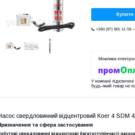
Купити
+380 (97) 801-11-56
У компанії підключені
будь-який товар не п
Насос свердловинний відцентровий Koer 4 SDM 4/
Призначення та сфера застосування
обутові свердловинні відцентрові багатоступінчасті насос