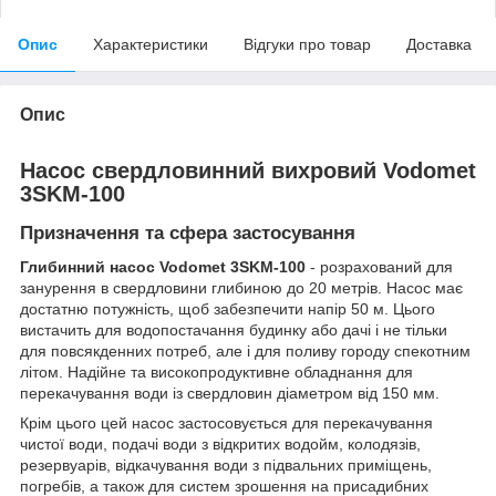
Опис
Характеристики
Відгуки про товар
Доставка
Опис
Насос свердловинний вихровий Vodomet
3SKM-100
Призначення та сфера застосування
Глибинний насос Vodomet 3SKM-100
- розрахований для
занурення в свердловини глибиною до 20 метрів. Насос має
достатню потужність, щоб забезпечити напір 50 м. Цього
вистачить для водопостачання будинку або дачі і не тільки
для повсякденних потреб, але і для поливу городу спекотним
літом. Надійне та високопродуктивне обладнання для
перекачування води із свердловин діаметром від 150 мм.
Крім цього цей насос застосовується для перекачування
чистої води, подачі води з відкритих водойм, колодязів,
резервуарів, відкачування води з підвальних приміщень,
погребів, а також для систем зрошення на присадибних