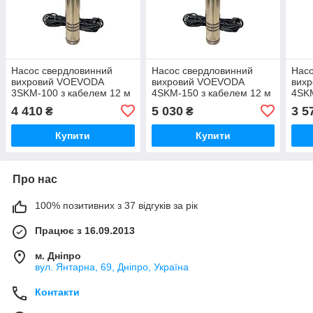
Насос свердловинний
Насос свердловинний
Насо
вихровий VOEVODA
вихровий VOEVODA
вих
3SKM-100 з кабелем 12 м
4SKM-150 з кабелем 12 м
4SKM
(VV0009)
(VV0042)
(VV0
4 410
5 030
3 5
₴
₴
Купити
Купити
Про нас
100% позитивних з 37 відгуків за рік
Працює з 16.09.2013
м. Дніпро
вул. Янтарна, 69, Дніпро, Україна
Контакти