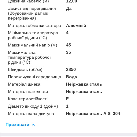
Довжина кабелю (м)
12,00
Захист від перегрівання
Да
(Вбудований датчик
перегрівання)
Матеріал обмотки статора
Алюміній
Мінімальна температура
4
робочої рідини (°C)
Максимальний напір (м)
45
Максимальна
35
температура робочої
рідини (°C)
Швидкість (об/хв)
2850
Перекачувані середовища
Вода
Матеріал шнека
Неіржавка сталь
Матеріал наголовки
Неіржавка сталь
Клас термостійкості
F
Діаметр виходу 1 (дюйм)
1
Матеріал вала двигуна
Неіржавка сталь AISI 304
Приховати