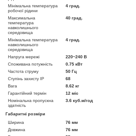
Мінімальна температура
4 град.
робочої рідини
Максимальна
40 град.
температура
навколишнього
середовища
Мінімальна температура
4 град.
навколишнього
середовища
Напруга мережі
220~240 В
Споживана потужність
0.75 кВт
Частота струму
50 Гц
Ступінь захисту IP
68
Вага
8.62 кг
Гарантійний термін
12 міс
Номінальна пропускна
3.6 куб.м/год
здатність
Габаритні розміри
Ширина
76 мм
Довжина
76 мм