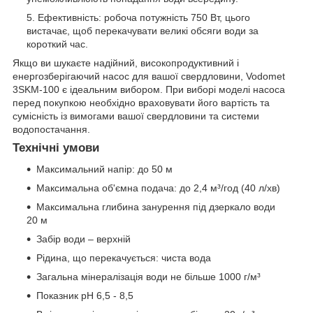
Ефективність: робоча потужність 750 Вт, цього
вистачає, щоб перекачувати великі обсяги води за
короткий час.
Якщо ви шукаєте надійний, високопродуктивний і
енергозберігаючий насос для вашої свердловини, Vodomet
3SKM-100 є ідеальним вибором. При виборі моделі насоса
перед покупкою необхідно враховувати його вартість та
сумісність із вимогами вашої свердловини та системи
водопостачання.
Технічні умови
Максимальний напір: до 50 м
Максимальна об'ємна подача: до 2,4 м³/год (40 л/хв)
Максимальна глибина занурення під дзеркало води
20 м
Забір води – верхній
Рідина, що перекачується: чиста вода
Загальна мінералізація води не більше 1000 г/м³
Показник рН 6,5 - 8,5