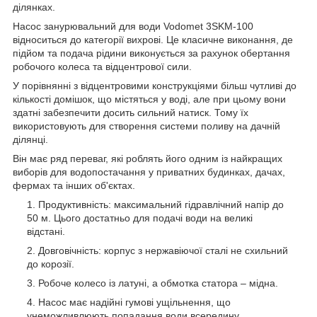
ділянках.
Насос занурювальний для води Vodomet 3SKM-100
відноситься до категорії вихрові. Це класичне виконання, де
підйом та подача рідини виконується за рахунок обертання
робочого колеса та відцентрової сили.
У порівнянні з відцентровими конструкціями більш чутливі до
кількості домішок, що містяться у воді, але при цьому вони
здатні забезпечити досить сильний натиск. Тому їх
використовують для створення системи поливу на дачній
ділянці.
Він має ряд переваг, які роблять його одним із найкращих
виборів для водопостачання у приватних будинках, дачах,
фермах та інших об'єктах.
Продуктивність: максимальний гідравлічний напір до
50 м. Цього достатньо для подачі води на великі
відстані.
Довговічність: корпус з нержавіючої сталі не схильний
до корозії.
Робоче колесо із латуні, а обмотка статора – мідна.
Насос має надійні гумові ущільнення, що
унеможливлюють попадання води всередину.