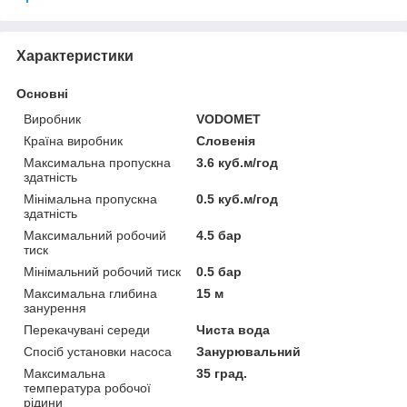
Характеристики
Основні
Виробник
VODOMET
Країна виробник
Словенія
Максимальна пропускна
3.6 куб.м/год
здатність
Мінімальна пропускна
0.5 куб.м/год
здатність
Максимальний робочий
4.5 бар
тиск
Мінімальний робочий тиск
0.5 бар
Максимальна глибина
15 м
занурення
Перекачувані середи
Чиста вода
Спосіб установки насоса
Занурювальний
Максимальна
35 град.
температура робочої
рідини