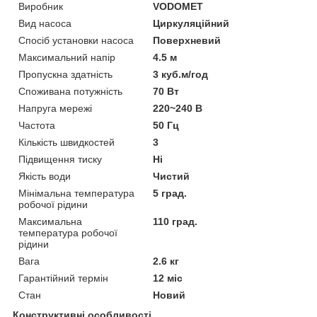
Виробник
VODOMET
Вид насоса
Циркуляційний
Спосіб установки насоса
Поверхневий
Максимальний напір
4.5 м
Пропускна здатність
3 куб.м/год
Споживана потужність
70 Вт
Напруга мережі
220~240 В
Частота
50 Гц
Кількість швидкостей
3
Підвищення тиску
Ні
Якість води
Чистий
Мінімальна температура
5 град.
робочої рідини
Максимальна
110 град.
температура робочої
рідини
Вага
2.6 кг
Гарантійний термін
12 міс
Стан
Новий
Конструктивні особливості