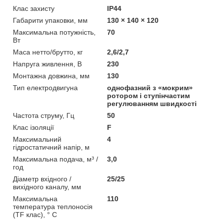
Клас захисту
ІР44
Габарити упаковки, мм
130 × 140 × 120
Максимальна потужність,
70
Вт
Маса нетто/брутто, кг
2,6/2,7
Напруга живлення, В
230
Монтажна довжина, мм
130
Тип електродвигуна
однофазний з «мокрим»
ротором і ступінчастим
регулюванням швидкості
Частота струму, Гц
50
Клас ізоляції
F
Максимальний
4
гідростатичний напір, м
Максимальна подача, м³ /
3,0
год
Діаметр вхідного /
25/25
вихідного каналу, мм
Максимальна
110
температура теплоносія
(TF клас), ° С