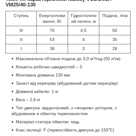
VM25/40-130
Ступінь
Енергоспожи
Гідростатичн
Подача, л/хв
вання, Вт
ий натиск, м
III
70
4,5
50
II
53
4
35
I
38
3
28
Максимальна об'ємна подача до 3,0 м³/год (50 л/хв)
Кількість робочих швидкостей – 3
Монтажна довжина 130 мм
Захист від перегріву (вбудований датчик перегріву)
Довжина кабелю: 1 м
Вага – 2,6 кг
Тип двигуна: відцентровий, з «мокрим» ротором, з
вбудованим в обмотку термозахистом
Матеріал статора обмотки: мідь
Клас ізоляції: F (термостійкість двигуна до 155℃)