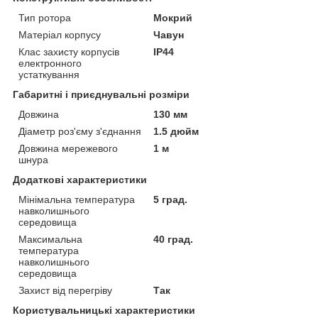
Тип ротора
Мокрий
Матеріал корпусу
Чавун
Клас захисту корпусів
IP44
електронного
устаткування
Габаритні і приєднувальні розміри
Довжина
130 мм
Діаметр роз'єму з'єднання
1.5 дюйм
Довжина мережевого
1 м
шнура
Додаткові характеристики
Мінімальна температура
5 град.
навколишнього
середовища
Максимальна
40 град.
температура
навколишнього
середовища
Захист від перегріву
Так
Користувальницькі характеристики