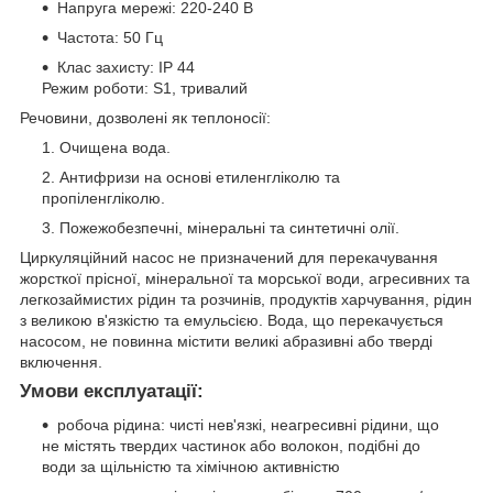
Напруга мережі: 220-240 В
Частота: 50 Гц
Клас захисту: IP 44
Режим роботи: S1, тривалий
Речовини, дозволені як теплоносії:
Очищена вода.
Антифризи на основі етиленгліколю та
пропіленгліколю.
Пожежобезпечні, мінеральні та синтетичні олії.
Циркуляційний насос не призначений для перекачування
жорсткої прісної, мінеральної та морської води, агресивних та
легкозаймистих рідин та розчинів, продуктів харчування, рідин
з великою в'язкістю та емульсією. Вода, що перекачується
насосом, не повинна містити великі абразивні або тверді
включення.
Умови експлуатації:
робоча рідина: чисті нев'язкі, неагресивні рідини, що
не містять твердих частинок або волокон, подібні до
води за щільністю та хімічною активністю