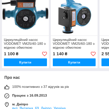
Циркуляційний насос
Циркуляційний насос
Цирк
VODOMET VM25/40-180 з
VODOMET VM25/60-180 з
VOD
мідною обмоткою
мідною обмоткою
мід
1 100
1 140
2 5
₴
₴
Купити
Купити
Про нас
100% позитивних з 37 відгуків за рік
Працює з 16.09.2013
м. Дніпро
вул. Янтарна, 69, Дніпро, Україна