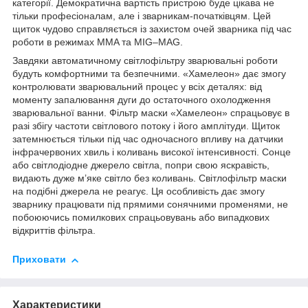
категорії. Демократична вартість пристрою буде цікава не
тільки професіоналам, але і зварникам-початківцям. Цей
щиток чудово справляється із захистом очей зварника під час
роботи в режимах MMA та MIG–MAG.
Завдяки автоматичному світлофільтру зварювальні роботи
будуть комфортними та безпечними. «Хамелеон» дає змогу
контролювати зварювальний процес у всіх деталях: від
моменту запалювання дуги до остаточного охолодження
зварювальної ванни. Фільтр маски «Хамелеон» спрацьовує в
разі збігу частоти світлового потоку і його амплітуди. Щиток
затемнюється тільки під час одночасного впливу на датчики
інфрачервоних хвиль і коливань високої інтенсивності. Сонце
або світлодіодне джерело світла, попри свою яскравість,
видають дуже м’яке світло без коливань. Світлофільтр маски
на подібні джерела не реагує. Ця особливість дає змогу
зварнику працювати під прямими сонячними променями, не
побоюючись помилкових спрацьовувань або випадкових
відкриттів фільтра.
Приховати
Характеристики