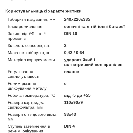
Користувальницькі характеристики
Габарити пакування, мм
240х220х335
Електроживлення
сонячні та літій-іонні батареї
Захист від УФ- та ІЧ-
DIN 16
променів
Кількість сенсорів, шт.
2
Маса нетто/брутто, кг
0,42 / 0,64
Матеріал корпусу маски
ударостійкий і
вогнетривкий поліпропілен
Регулювання
плавне
світлочутливості
Режим різання і
є
шліфування металу
Робоча температура, °C
від -5 до +55
Розміри картриджа
110х90х9
світлофільтра, мм
Розміри оглядового вікна,
93х43
мм
Ступінь затемнення в
DIN 4
режимі очікування