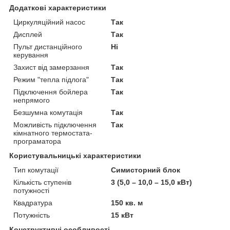
Додаткові характеристики
Циркуляційний насос
Так
Дисплей
Так
Пульт дистанційного
Ні
керування
Захист від замерзання
Так
Режим "тепла підлога"
Так
Підключення бойлера
Так
непрямого
Безшумна комутація
Так
Можливість підключення
Так
кімнатного термостата-
програматора
Користувальницькі характеристики
Тип комутації
Симисторний блок
Кількість ступенів
3 (5,0 – 10,0 – 15,0 кВт)
потужності
Квадратура
150 кв. м
Потужність
15 кВт
Конструктивні особливості