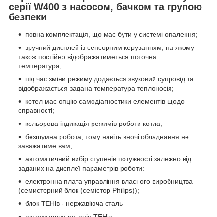
серії W400 з насосом, бачком та групою
безпеки
повна комплектація, що має бути у системі опалення;
зручний дисплей із сенсорним керуванням, на якому
також постійно відображатиметься поточна
температура;
під час зміни режиму додається звуковий супровід та
відображається задана температура теплоносія;
котел має опцію самодіагностики елементів щодо
справності;
кольорова індикація режимів роботи котла;
безшумна робота, тому навіть вночі обладнання не
заважатиме вам;
автоматичний вибір ступенів потужності залежно від
заданих на дисплеї параметрів роботи;
електронна плата управління власного виробництва
(семисторний блок (семістор Philips));
блок ТЕНів - нержавіюча сталь
автоматична ротація ТЕНів