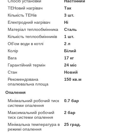
Спосіб установки
Настінний
ТЕНовий нагрівач
Так
Кількість ТЕНів
3 шт.
Електродний нагрівач
Ні
Матеріал теплообмінника
Сталь
Кількість теплообмінників
1 шт.
Об'єм води в котлі
2 л
Колір
Білий
Вага
17 кг
Гарантійний термін
24 міс
Стан
Новий
Рекомендована
150 кв.м
опалювальна площа
Опалення
Мінімальний робочий тиск
0.7 бар
системи опалення
Максимальний робочий
2 бар
тиск системи опалення
Мінімальна температура в
25 град.
режимі опалення