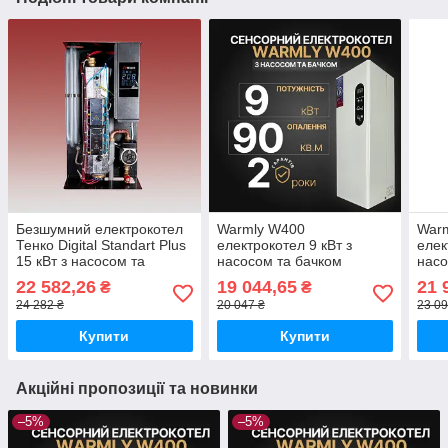
Безшумний електрокотел
Warmly W400
War
Тенко Digital Standart Plus
електрокотел 9 кВт з
елек
15 кВт з насосом та
насосом та бачком
насо
бачком
22 582,26
19 044,65
21 
₴
₴
24 282 ₴
20 047 ₴
23 09
Купити
Купити
Акційні пропозиції та новинки
–5%
–5%