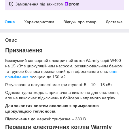
Замовлення під захистом
Опис
Характеристики
Відгуки про товар
Доставка
Опис
Призначення
Безшумний сенсорний електричний котел Warmly серії W400
на 15 кВт з циркуляційним насосом, розширювальним бачком
та групою безпеки призначений для ефективного опал
ення
приміщення п
лощею до 150 м
2
.
Регулювання потужності має три ступені: 5 – 10 – 15 кВт
Одноконтурна модель призначена виключно для опалення,
але не виключає підключення бойлера непрямого нагріву.
Для закритих систем опалення з примусовою
циркуляцією теплоносія.
Підключення до мережі: трифазне – 380 В
Переваги електричних котлів Warmly