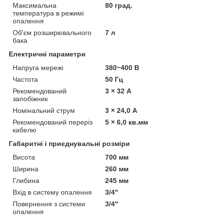
Максимальна
80 град.
температура в режимі
опалення
Об'єм розширювального
7 л
бака
Електричні параметри
Напруга мережі
380~400 В
Частота
50 Гц
Рекомендований
3 × 32 А
запобіжник
Номінальний струм
3 × 24,0 А
Рекомендований переріз
5 × 6,0 кв.мм
кабелю
Габаритні і приєднувальні розміри
Висота
700 мм
Ширина
260 мм
Глибина
245 мм
Вхід в систему опалення
3/4"
Повернення з системи
3/4"
опалення