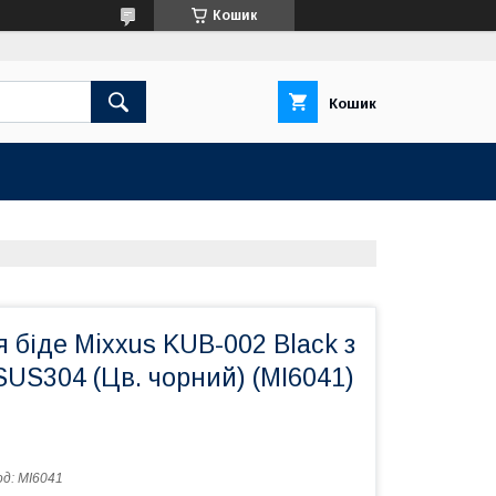
Кошик
Кошик
 біде Mixxus KUB-002 Black з
 SUS304 (Цв. чорний) (MI6041)
од:
MI6041