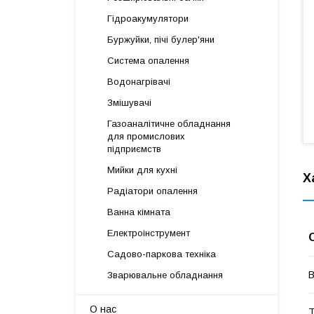
Гідроакумулятори
Буржуйки, пічі булер'яни
Система опалення
Водонагрівачі
Змішувачі
Газоаналітичне обладнання
для промислових
підприємств
Мийки для кухні
Х
Радіатори опалення
Ванна кімната
Електроінструмент
Садово-паркова техніка
В
Зварювальне обладнання
О нас
Т