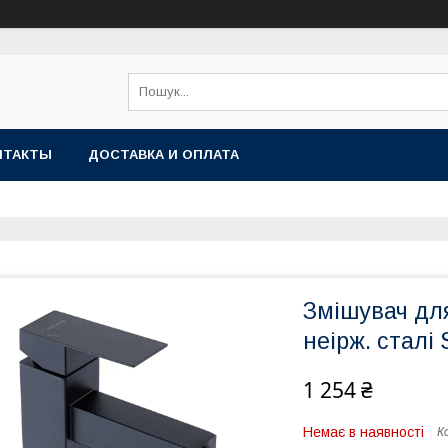
НТАКТЫ
ДОСТАВКА И ОПЛАТА
Змішувач для
неірж. сталі
1 254 ₴
Немає в наявності
К