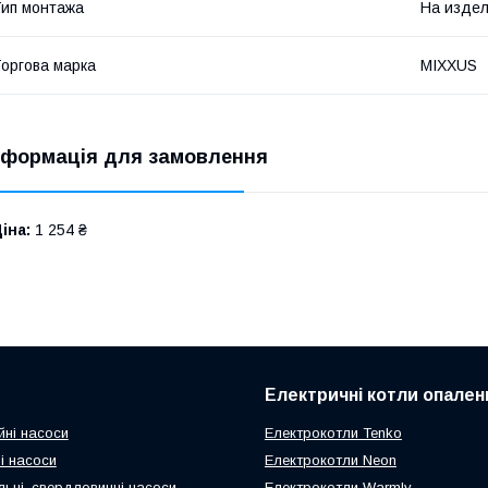
ип монтажа
На изде
оргова марка
MIXXUS
нформація для замовлення
іна:
1 254 ₴
Електричні котли опален
йні насоси
Електрокотли Tenko
і насоси
Електрокотли Neon
ьні, свердловинні насоси
Електрокотли Warmly