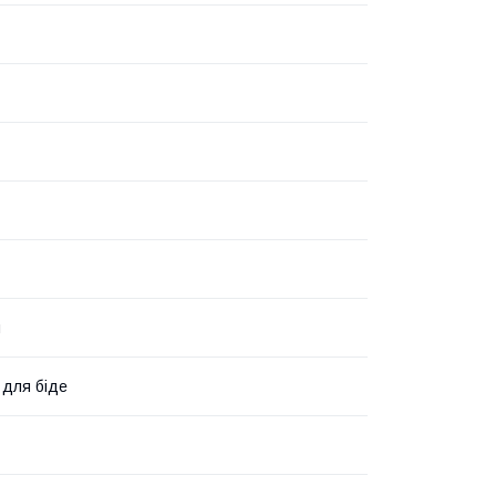
я
 для біде