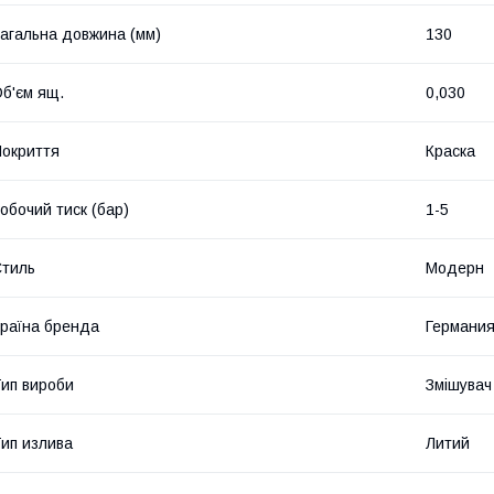
агальна довжина (мм)
130
б'єм ящ.
0,030
окриття
Краска
обочий тиск (бар)
1-5
тиль
Модерн
раїна бренда
Германи
ип вироби
Змішувач
ип излива
Литий