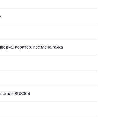
ж
ідводка, аератор, посилена гайка
а сталь SUS304