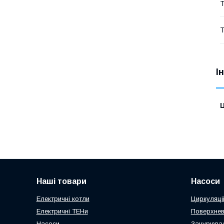
Т
Т
І
Ц
Наші товари
Насоси
Електричні котли
Циркуляці
Електричні ТЕНи
Поверхнев
Насоси
Занурювал