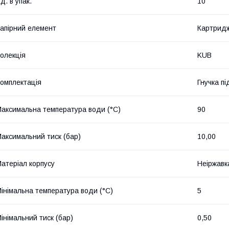
д. в упак.
10
апірний елемент
Картрид
олекція
KUB
омплектація
Гнучка п
аксимальна температура води (°C)
90
аксимальний тиск (бар)
10,00
атеріал корпусу
Неіржавк
інімальна температура води (°C)
5
інімальний тиск (бар)
0,50