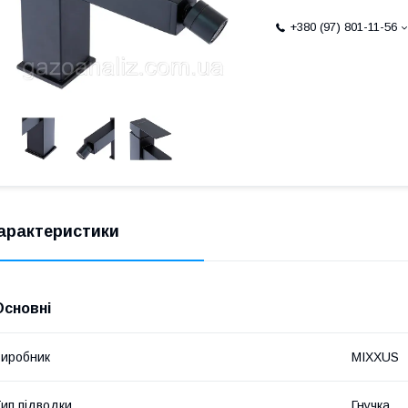
+380 (97) 801-11-56
арактеристики
Основні
иробник
MIXXUS
ип підводки
Гнучка