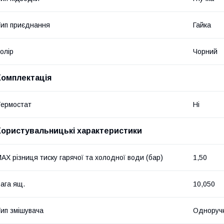
ип приєднання
Гайка
олір
Чорний
Комплектація
ермостат
Ні
Користувальницькі характеристики
AX різниця тиску гарячої та холодної води (бар)
1,50
ага ящ.
10,050
ип змішувача
Одноруч