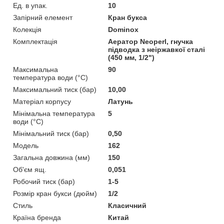
Ед. в упак.
10
Запірний елемент
Кран букса
Колекція
Dominox
Комплектація
Аератор Neoperl, гнучка
підводка з неіржавкої сталі
(450 мм, 1/2")
Максимальна
90
температура води (°C)
Максимальний тиск (бар)
10,00
Матеріал корпусу
Латунь
Мінімальна температура
5
води (°C)
Мінімальний тиск (бар)
0,50
Мoдель
162
Загальна довжина (мм)
150
Об'єм ящ.
0,051
Робочий тиск (бар)
1-5
Розмір кран букси (дюйм)
1/2
Стиль
Класичний
Країна бренда
Китай