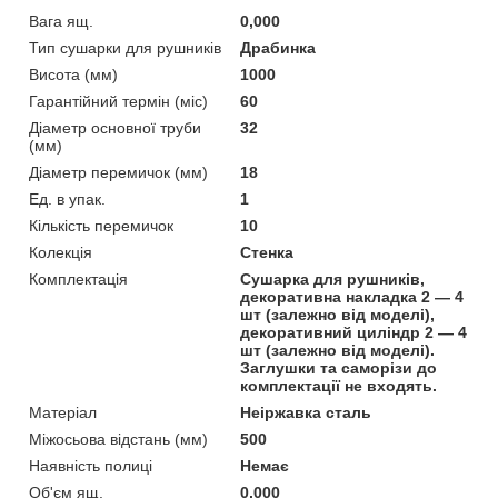
Вага ящ.
0,000
Тип сушарки для рушників
Драбинка
Висота (мм)
1000
Гарантійний термін (міс)
60
Діаметр основної труби
32
(мм)
Діаметр перемичок (мм)
18
Ед. в упак.
1
Кількість перемичок
10
Колекція
Стенка
Комплектація
Сушарка для рушників,
декоративна накладка 2 — 4
шт (залежно від моделі),
декоративний циліндр 2 — 4
шт (залежно від моделі).
Заглушки та саморізи до
комплектації не входять.
Матеріал
Неіржавка сталь
Міжосьова відстань (мм)
500
Наявність полиці
Немає
Об'єм ящ.
0,000