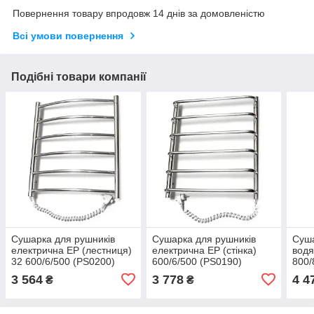
Повернення товару впродовж 14 днів за домовленістю
Всі умови повернення
Подібні товари компанії
Сушарка для рушників
Сушарка для рушників
Суша
електрична EP (лестниця)
електрична EP (стінка)
водя
32 600/6/500 (PS0200)
600/6/500 (PS0190)
800/
3 564
3 778
4 4
₴
₴