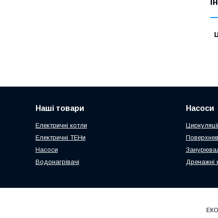
І
Ц
Наші товари
Насоси
Електричні котли
Циркуляці
Електричні ТЕНи
Поверхнев
Насоси
Занурювал
Водонагрівачі
Дренажні 