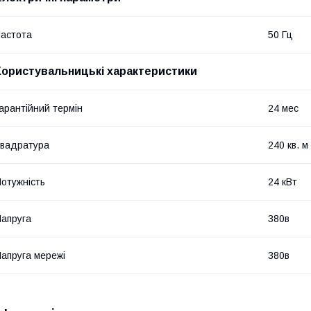
астота
50 Гц
Користувальницькі характеристики
арантійний термін
24 мес
вадратура
240 кв. м
отужність
24 кВт
апруга
380в
апруга мережі
380в