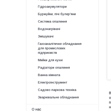
Гідроакумулятори
Буржуйки, пічі булер'яни
Система опалення
Водонагрівачі
Змішувачі
Газоаналітичне обладнання
для промислових
підприємств
Мийки для кухні
Радіатори опалення
Ванна кімната
Електроінструмент
Садово-паркова техніка
В
Зварювальне обладнання
о
п
н
О нас