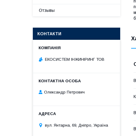
п
п
Отзывы
м
б
КОНТАКТИ
Х
ЕКОСИСТЕМ ІНЖИНІРИНГ ТОВ
В
Олександр Петрович
К
В
вул. Янтарна, 69, Дніпро, Україна
В