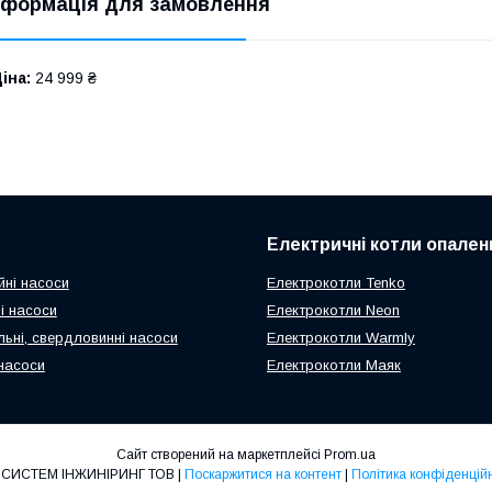
нформація для замовлення
іна:
24 999 ₴
Електричні котли опален
йні насоси
Електрокотли Tenko
і насоси
Електрокотли Neon
ьні, свердловинні насоси
Електрокотли Warmly
насоси
Електрокотли Маяк
Сайт створений на маркетплейсі
Prom.ua
ЕКОСИСТЕМ ІНЖИНІРИНГ ТОВ |
Поскаржитися на контент
|
Політика конфіденційн