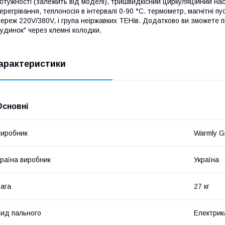
отужності (залежить від моделі), тришвидкісний циркуляційний на
ерегрівання, теплоносія в інтервалі 0-90 °C. термометр, магнітні пу
ереж 220V/380V, і група неіржавких ТЕНів. Додатково ви зможете 
удинок" через клемні колодки.
арактеристики
Основні
иробник
Warmly G
раїна виробник
Україна
ага
27 кг
ид пального
Електрик