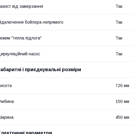
ахист від замерзання
Так
ідключення бойлера непрямого
Так
ежим "тепла підлога"
Так
иркуляційний насос
Так
Габаритні і приєднувальні розміри
исота
720 мм
либина
150 мм
Ширина
450 мм
Електричні параметри