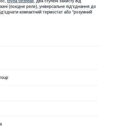
сос,
група безпеки
, два ступені захисту від
скачі (похідне реле), універсальне під'єднання до
під'єднати компактний термостат або "розумний
roup
а