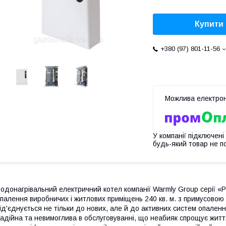
Купити
+380 (97) 801-11-56
У компанії підключені
будь-який товар не п
одонагрівальний електричний котел компанії Warmly Group серії «
палення виробничих і житлових приміщень 240 кв. м. з примусовою
ід'єднується не тільки до нових, але й до активних систем опален
адійна та невимоглива в обслуговуванні, що неабияк спрощує життя