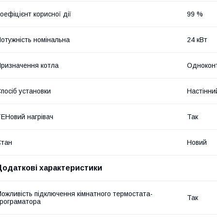
оефіцієнт корисної дії
99 %
отужність номінальна
24 кВт
ризначення котла
Однокон
посіб установки
Настінни
ЕНовий нагрівач
Так
Стан
Новий
Додаткові характеристики
ожливість підключення кімнатного термостата-
Так
рограматора