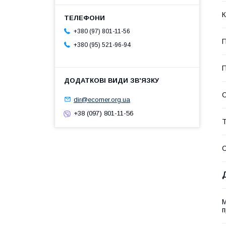
К
+380 (97) 801-11-56
П
+380 (95) 521-96-94
П
С
dir@ecomer.org.ua
+38 (097) 801-11-56
Т
М
п