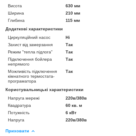
Висота
630 мм
Ширина
210 мм
Глибина
115 мм
Додаткові характеристики
Циркуляційний насос
Ні
Захист від замерзання
Так
Режим "тепла підлога"
Так
Підключення бойлера
Так
непрямого
Можливість підключення
Так
кімнатного термостата-
програматора
Користувальницькі характеристики
Напруга мережі
220в/380в
Квадратура
60 кв. м
Потужність
6 кВт
Напруга
220в/380в
Приховати