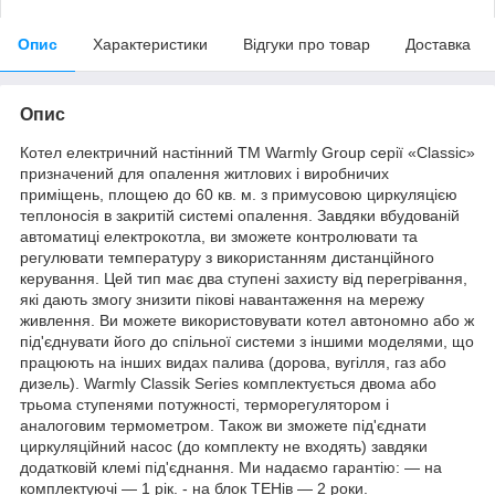
Опис
Характеристики
Відгуки про товар
Доставка
Опис
Котел електричний настінний ТМ Warmly Group серії «Classic»
призначений для опалення житлових і виробничих
приміщень, площею до 60 кв. м. з примусовою циркуляцією
теплоносія в закритій системі опалення. Завдяки вбудованій
автоматиці електрокотла, ви зможете контролювати та
регулювати температуру з використанням дистанційного
керування. Цей тип має два ступені захисту від перегрівання,
які дають змогу знизити пікові навантаження на мережу
живлення. Ви можете використовувати котел автономно або ж
під'єднувати його до спільної системи з іншими моделями, що
працюють на інших видах палива (дорова, вугілля, газ або
дизель). Warmly Classik Series комплектується двома або
трьома ступенями потужності, терморегулятором і
аналоговим термометром. Також ви зможете під'єднати
циркуляційний насос (до комплекту не входять) завдяки
додатковій клемі під'єднання. Ми надаємо гарантію: — на
комплектуючі — 1 рік. - на блок ТЕНів — 2 роки.