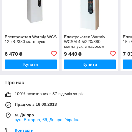
Електрокотел Warmly WCS
Електрокотел Warmly
Елек
12 кВт/380 магн.пуск.
WCSM 4,5/220/380
15 к
магн.пуск. з насосом
6 470
9 440
7 0
₴
₴
Купити
Купити
Про нас
100% позитивних з 37 відгуків за рік
Працює з 16.09.2013
м. Дніпро
вул. Янтарна, 69, Дніпро, Україна
Контакти