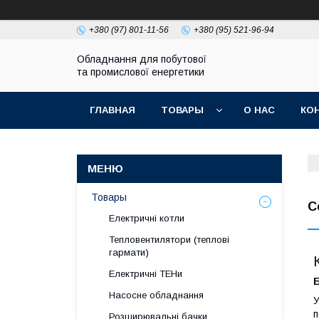
+380 (97) 801-11-56
+380 (95) 521-96-94
Обладнання для побутової
та промислової енергетики
ГЛАВНАЯ
ТОВАРЫ
О НАС
КО
Товары
С
Електричні котли
Тепловентилятори (теплові
гармати)
Електричні ТЕНи
Насосне обладнання
У
п
Розширювальні бачки