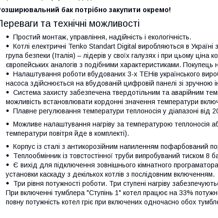
Розширювальний бак потрібно закупити окремо!
Переваги та технічні можливості
Простий монтаж, управління, надійність і екологічність.
Котлі електричні Tenko Standart Digital виробляються в Україні
група безпеки (Італія) – лідерів у своїх галузях і при цьому ціна 
європейських аналогів з подібними характеристиками. Покупець 
Налаштування роботи вбудованих 3-х ТЕНів українського виро
насоса здійснюється на вбудованій цифровій панелі зі зручною і
Система захисту забезпечена твердотільним та аварійним те
можливість встановлювати кордонні значення температури вклю
Плавне регулювання температури теплоносія у діапазоні від 2
Можливе налаштування нагріву за температурою теплоносія а
температури повітря йде в комплекті).
Корпус із сталі з антикорозійним напиленням пофарбований п
Теплообмінник із товстостінної труби випробуваний тиском 8 б
Є вихід для підключення зовнішнього кімнатного програматора
установки каскаду з декількох котлів з послідовним включенням.
Три рівня потужності роботи. Три ступені нагріву забезпечуютьс
При включенні тумблера "Ступінь 1" котел працює на 33% потужнос
повну потужність котел гріє при включених одночасно обох тумбл