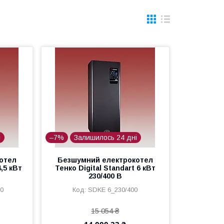
і
–7%
Залишилось 24 дні
отел
Безшумний електрокотел
4,5 кВт
Тенко Digital Standart 6 кВт
230/400 В
00
SDKE 6_230/400
15 054 ₴
14 000,22 ₴