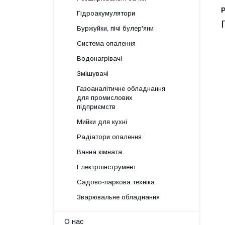
Гідроакумулятори
Буржуйки, пічі булер'яни
Система опалення
Водонагрівачі
Змішувачі
Газоаналітичне обладнання
для промислових
підприємств
Мийки для кухні
Радіатори опалення
Ванна кімната
Електроінструмент
Садово-паркова техніка
Зварювальне обладнання
О нас