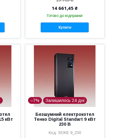
14 661,45 ₴
Готово до відправки
Купити
і
–7%
Залишилось 24 дні
отел
Безшумний електрокотел
15 кВт
Тенко Digital Standart 9 кВт
230 В
SDKE 9_230