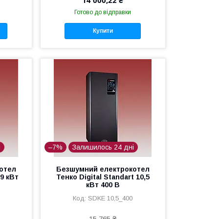
Готово до відправки
Купити
і
–7%
Залишилось 24 дні
отел
Безшумний електрокотел
 9 кВт
Тенко Digital Standart 10,5
кВт 400 В
SDKE 10,5_400
15 765 ₴