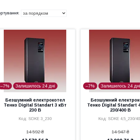
–7%
Залишилось 24 дні
–7%
Залишилось 24 дн
Безшумний електрокотел
Безшумний електрок
Тенко Digital Standart 3 кВт
Тенко Digital Standart 
230 В
230/400 В
SDKE 3_230
SDKE 4,5_230/4
14 592 ₴
14 947 ₴
13 570,56 ₴
13 900,71 ₴