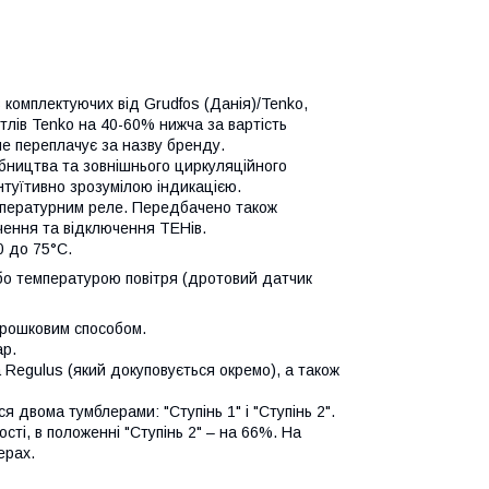
 з комплектуючих від Grudfos (Данія)/Tenko,
котлів Tenko на 40-60% нижча за вартість
не переплачує за назву бренду.
бництва та зовнішнього циркуляційного
нтуїтивно зрозумілою індикацією.
мпературним реле. Передбачено також
чення та відключення ТЕНів.
0 до 75°С.
бо температурою повітря (дротовий датчик
орошковим способом.
ар.
 Regulus (який докуповується окремо), а також
я двома тумблерами: "Ступінь 1" і "Ступінь 2".
ті, в положенні "Ступінь 2" – на 66%. На
ерах.