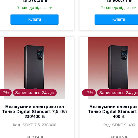
Готово до відправки
Готово до відправки
Купити
Купити
–7%
Залишилось 24 дні
–7%
Залишилось 24 дн
Безшумний електрокотел
Безшумний електрок
Тенко Digital Standart 7,5 кВт
Тенко Digital Standart
230/400 В
400 В
SDKE 7,5_230/400
SDKE 9_400
15 356 ₴
15 562 ₴