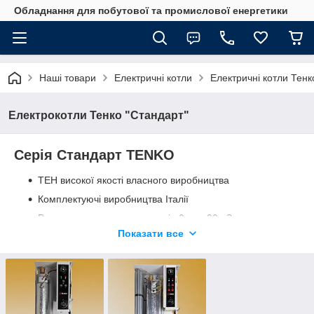
Обладнання для побутової та промислової енергетики
Наші товари
Електричні котли
Електричні котли Тенк
Електрокотли Тенко "Стандарт"
Серія Стандарт TENKO
ТЕН високої якості власного виробництва
Комплектуючі виробництва Італії
Регулювання температури від 0
o
до 90
o
З
Показати все
Експлуатація у закритій системі опалення з датчиком
тиску.
TENKO "Стандарт" (СКЕ) – електрокотли ручного керування з
вбудованим циркуляційним насосом "Tenko". Продуктивність
3-15 кВт / 220 і 380 В. Мають встановлений повітровідвідник,
датчик тиску, гідравлічний запобіжний клапан та дублюючий