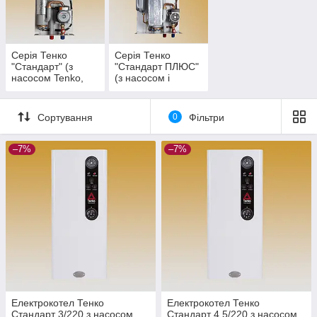
контактор.
У серії моделей TENKO "Стандарт ПЛЮС" до комплектації
серії "Стандарт" доданий розширювальний бачок на 7 літрів
фірми Zilmet. Встановлені фітинги з міді. Циркуляційний
Серія Тенко
Серія Тенко
"Стандарт" (з
"Стандарт ПЛЮС"
насос Grundfos. Потужності від 3 до 36 кВт.
насосом Tenko,
(з насосом і
без бачка)
бачком)
Сортування
0
Фільтри
–7%
–7%
Електрокотел Тенко
Електрокотел Тенко
Стандарт 3/220 з насосом
Стандарт 4,5/220 з насосом