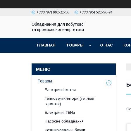
+380 (97) 801-11-56
+380 (95) 521-96-94
Обладнання для побутової
та промислової енергетики
ГЛАВНАЯ
ТОВАРЫ
О НАС
КО
Товары
Б
Електричні котли
Тепловентилятори (теплові
гармати)
Електричні ТЕНи
Насосне обладнання
Розширювальні бачки