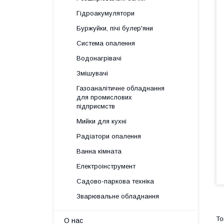
Гідроакумулятори
Буржуйки, пічі булер'яни
Система опалення
Водонагрівачі
Змішувачі
Газоаналітичне обладнання
для промислових
підприємств
Мийки для кухні
Радіатори опалення
Ванна кімната
Електроінструмент
Садово-паркова техніка
Зварювальне обладнання
О нас