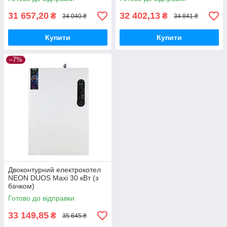
31 657,20
32 402,13
₴
₴
34 040 ₴
34 841 ₴
Купити
Купити
–7%
Двоконтурний електрокотел
NEON DUOS Maxi 30 кВт (з
бачком)
Готово до відправки
33 149,85
₴
35 645 ₴